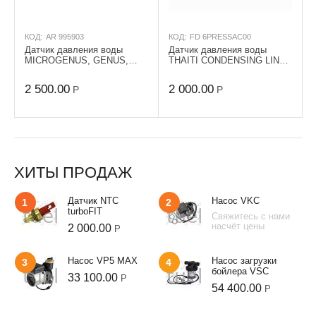
КОД:
AR 995903
КОД:
FD 6PRESSAC00
Датчик давления воды
Датчик давления воды
MICROGENUS, GENUS,
THAITI CONDENSING LINE
TALIA GREEN
TECH KR 55
2 500.00
2 000.00
Р
Р
ХИТЫ ПРОДАЖ
Датчик NTC
Насос VKC
1
2
turboFIT
Свяжитесь с нами
насчёт цены
2 000.00
Р
Насос VP5 MAX
Насос загрузки
3
4
бойлера VSC
33 100.00
Р
54 400.00
Р